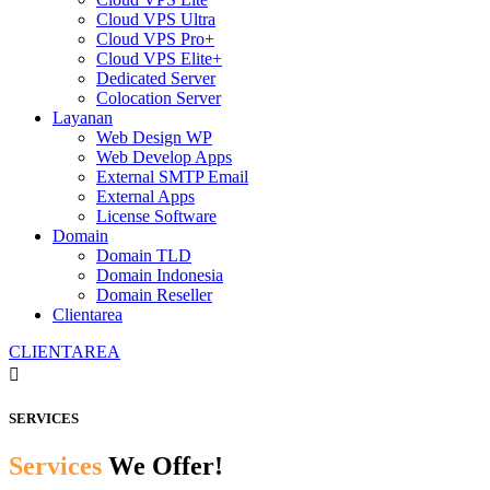
Cloud VPS Ultra
Cloud VPS Pro+
Cloud VPS Elite+
Dedicated Server
Colocation Server
Layanan
Web Design WP
Web Develop Apps
External SMTP Email
External Apps
License Software
Domain
Domain TLD
Domain Indonesia
Domain Reseller
Clientarea
CLIENTAREA

SERVICES
Services
We Offer!