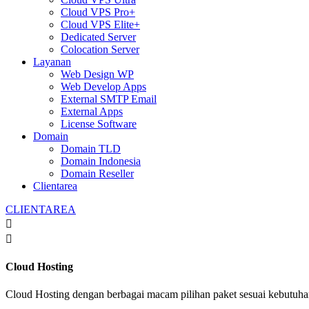
Cloud VPS Pro+
Cloud VPS Elite+
Dedicated Server
Colocation Server
Layanan
Web Design WP
Web Develop Apps
External SMTP Email
External Apps
License Software
Domain
Domain TLD
Domain Indonesia
Domain Reseller
Clientarea
CLIENTAREA


Cloud Hosting
Cloud Hosting dengan berbagai macam pilihan paket sesuai kebutuh