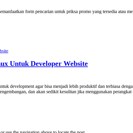
 memanfaatkan form pencarian untuk priksa promo yang tersedia atau menc
nux Untuk Developer Website
ntuk development agar bisa menjadi lebih produktif dan terbiasa denga
pengembangan, dan akan sedikit kesulitan jika menggunakan perangkat 
r use the navigation above to locate the post.