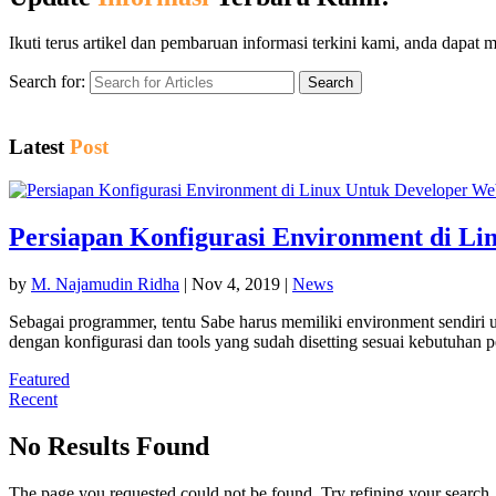
Ikuti terus artikel dan pembaruan informasi terkini kami, anda dapat
Search for:
Latest
Post
Persiapan Konfigurasi Environment di Li
by
M. Najamudin Ridha
|
Nov 4, 2019
|
News
Sebagai programmer, tentu Sabe harus memiliki environment sendiri u
dengan konfigurasi dan tools yang sudah disetting sesuai kebutuhan 
Featured
Recent
No Results Found
The page you requested could not be found. Try refining your search, o